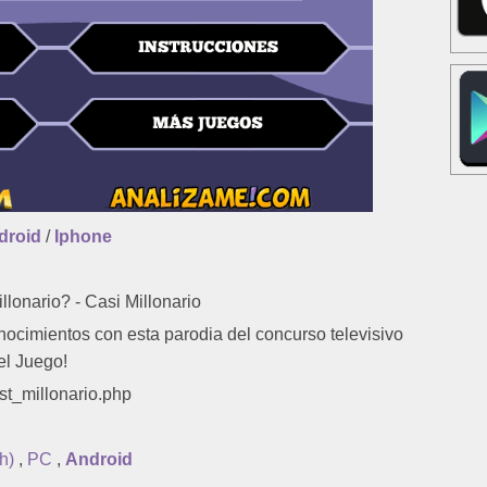
droid
/
Iphone
lonario? - Casi Millonario
ocimientos con esta parodia del concurso televisivo
el Juego!
st_millonario.php
h)
,
PC
,
Android